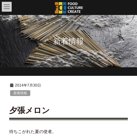
コ
ナ
ン
ビ
テ
ゲ
ン
ー
ツ
シ
に
ョ
新着情報
移
ン
動
に
移
動
2014年7月30日
新着情報
夕張メロン
待ちこがれた夏の使者。