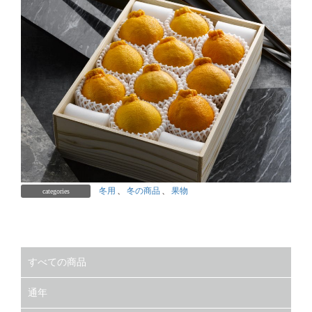
冬用
、
冬の商品
、
果物
categories
すべての商品
通年