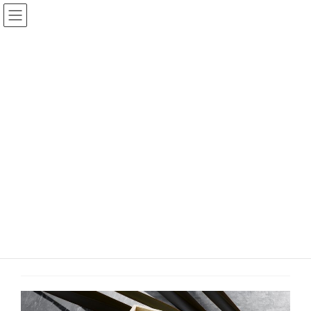
コ
ナ
ン
ビ
テ
ゲ
ン
ー
ツ
シ
に
ョ
商品 LINE UP
移
ン
動
に
移
動
デコポン10個