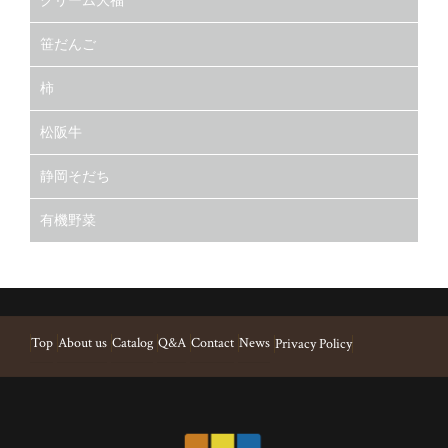
笹だんご
柿
松阪牛
静岡そだち
有機野菜
Top
About us
Catalog
Q&A
Contact
News
Privacy Policy